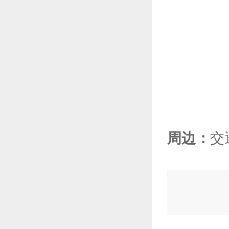
周边：
交