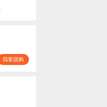
知
我要团购