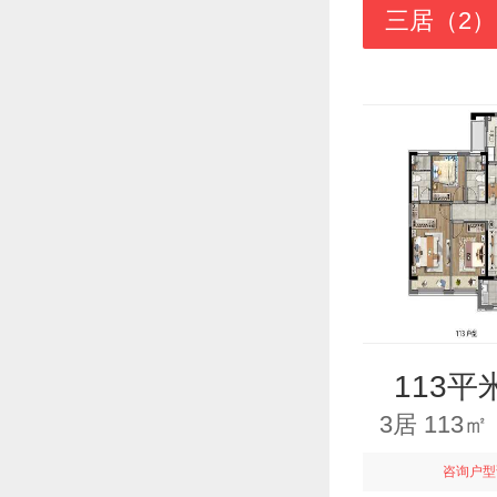
三居（2）
113平
3居 113
咨询户型