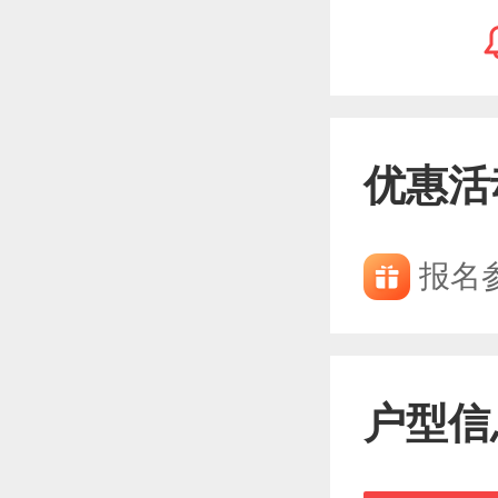
优惠活
报名
户型信