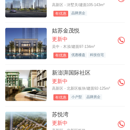
高新区 - 浒墅关/建面105-143m²
品牌房企
有优惠
姑苏金茂悦
更新中
吴中 - 木渎/建面97-134m²
优惠楼盘
科技住宅
有优惠
新澎湃国际社区
更新中
高新区 - 北新区板块/建面92-125m²
小户型
品牌房企
有优惠
苏悦湾
更新中