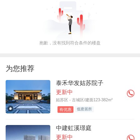
抱歉，没有找到符合条件的楼盘
为您推荐
泰禾华发姑苏院子
更新中
姑苏区 - 古城区/建面123-382m²
低密居所
有优惠
中建虹溪璟庭
更新中