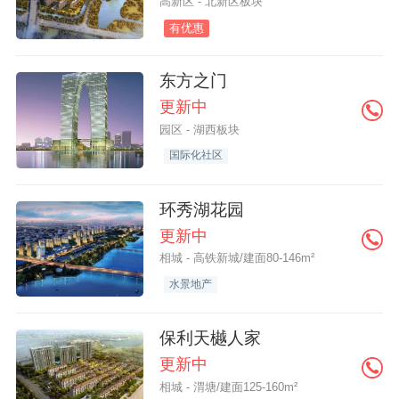
高新区 - 北新区板块
有优惠
东方之门
更新中
园区 - 湖西板块
国际化社区
环秀湖花园
更新中
相城 - 高铁新城/建面80-146m²
水景地产
保利天樾人家
更新中
相城 - 渭塘/建面125-160m²