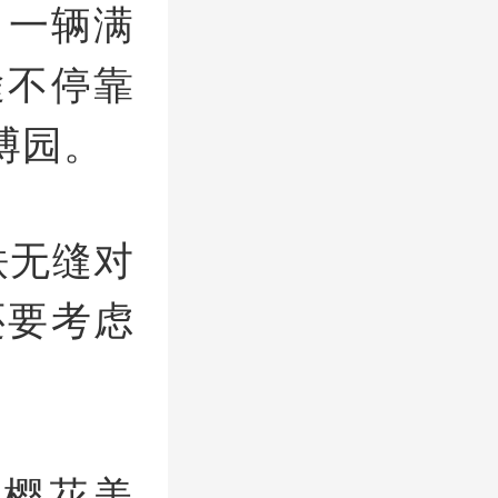
，一辆满
途不停靠
博园。
铁无缝对
还要考虑
樱花美