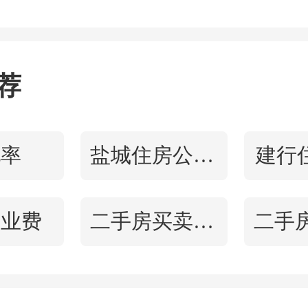
以来，苏州公交集团陆续开
假日旅游专线、苏州中国
荐
、虎丘湿地公园专线、冯
等10多条特色旅游专线，途
地率
盐城住房公积金查询
建行
景点及商圈。
物业费
二手房买卖过户流程