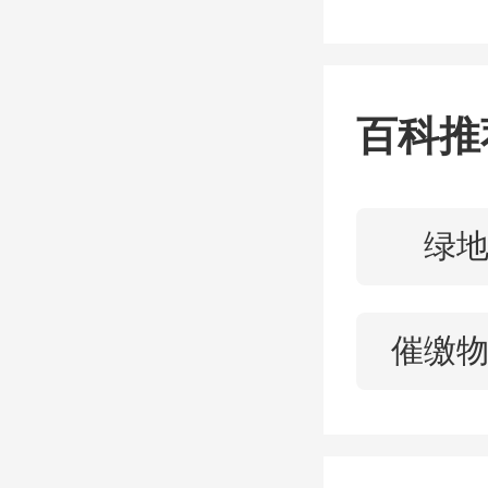
自3月
湖
半岛
百科推
园专线
花专线
绿
个旅游
催缴