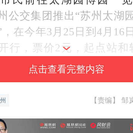
州公交集团推出“苏州太湖
”，在今年3月25日到4月16
开行，票价2元，起点站和
木里站无缝衔接，并且在
点击查看完整内容
了宣传海报及换乘引导标
运送乘客近3000人次。
【责编】 邹岚谷
州
交集团
吴中
公交
开发区
分