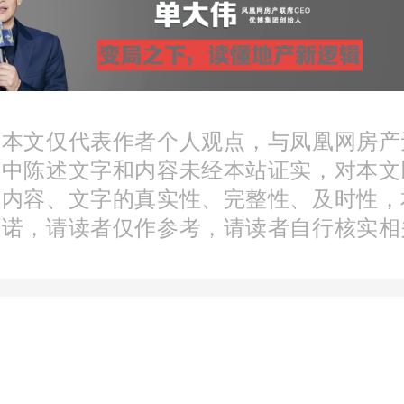
华介绍，“苏州太湖园博
早上9点到下午5点共开行18
作人员到现场对乘客进行
：本文仅代表作者个人观点，与凤凰网房产
，同时根据客流还安排了
文中陈述文字和内容未经本站证实，对本文
分内容、文字的真实性、完整性、及时性，
应急接驳，防止游客滞留。
承诺，请读者仅作参考，请读者自行核实相
来将进一步加大轨道交通
的融合，开辟新线路，以
个性化旅游的需求。