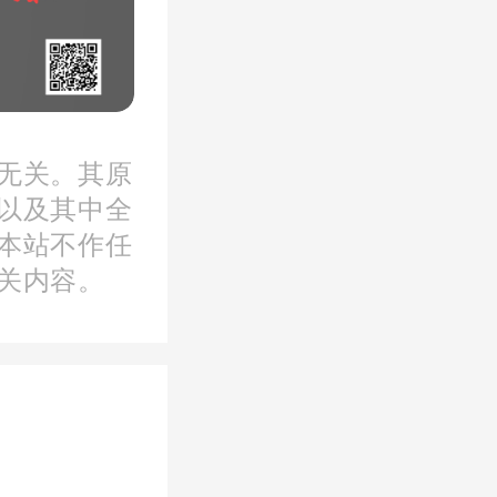
园旅游专
个班次，
引导、问
无关。其原
机动运力
以及其中全
本站不作任
王勇华
关内容。
与公交旅
满足广大