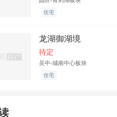
园区-青剑湖板块
住宅
龙湖御湖境
待定
吴中-城南中心板块
住宅
读