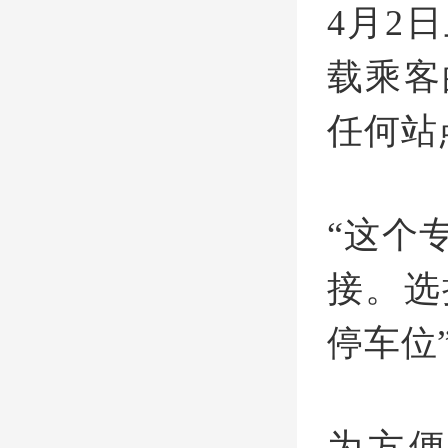
4月2
载乘客
任何站
“这个
接。选
停车位
为方