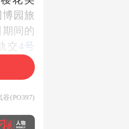
园博园旅
日期间的
轨交
4号
轨交车站
识牌，目
(PO397)
公司负责