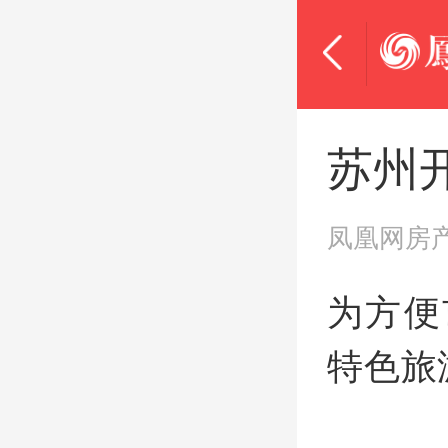
苏州
凤凰网房
为方便
特色旅