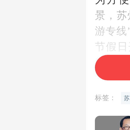
景，苏
游专线
节假日
线
支线
内放置
前累计
标签：
苏
苏州公