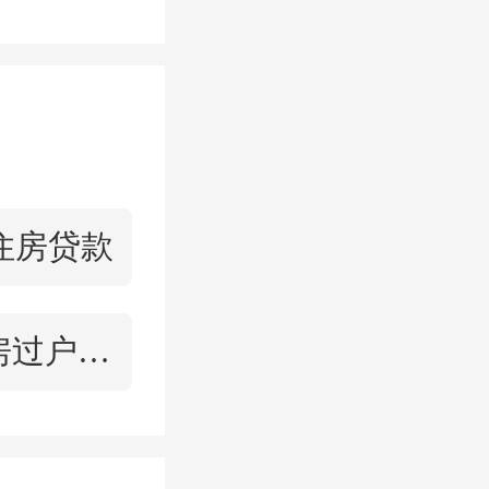
行了
阳澄
花卉植物
梦龙村桃
经30多
住房贷款
二手房过户合同