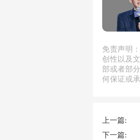
人王勇
线”从
安排工
免责声明
询解答
创性以及
部或者部
进行
何保证或
说，未
游专线
上一篇:
市民对
下一篇: