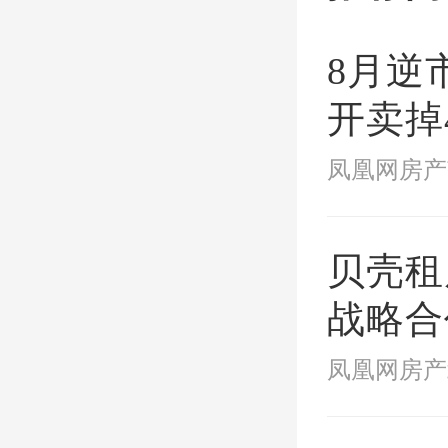
8月逆
开卖掉
最快！
贝壳租
战略合
后一米
凤凰网房产