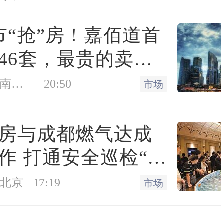
市“抢”房！嘉佰道首
46套，最贵的卖得
凤凰网房产南京站
20:50
市场
房与成都燃气达成
作 打通安全巡检“最
”
北京
17:19
市场