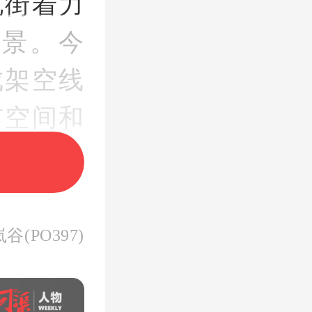
北街着力
景。今
成架空线
市空间和
(PO397)