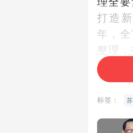
理全要
打造
年，全
整理，
基础设
老街旧
标签：
苏
整治带