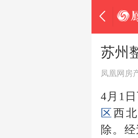
苏州
凤凰网房
4月1
区
西
除。经