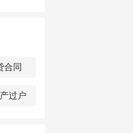
条道路上
控等各类
单位的各
天空、影
茂密，空
贷合同
”也成为
产过户
设指挥部