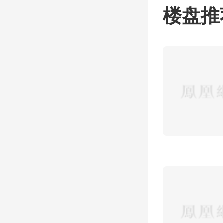
楼盘推
的行动
部门启
完成了
化管道
面摊
颜。
在满足