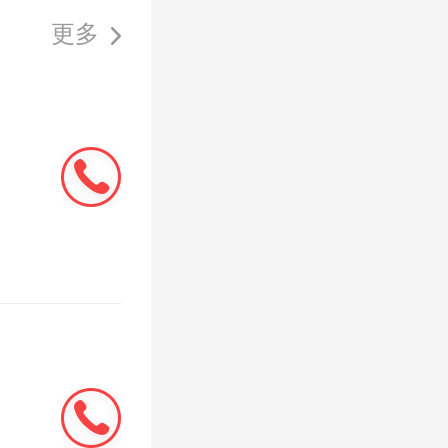
更多
管局等多
程，逐步
施、集约
及沥青路
貌换新
供电功能