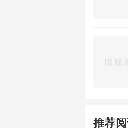
的升级
整治后
115k
信号也
新技术
智慧赋
推荐阅