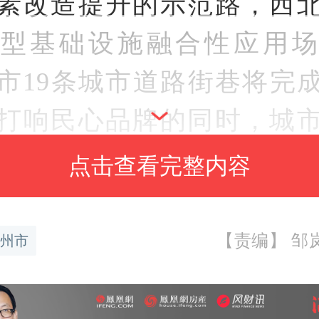
素改造提升的示范路，西
新型基础设施融合性应用场
市19条城市道路街巷将完
打响民心品牌的同时，城
施进入更新迭代的新阶段。
点击查看完整内容
貌换新颜
【责编】 邹岚谷
州市
来舒心生活