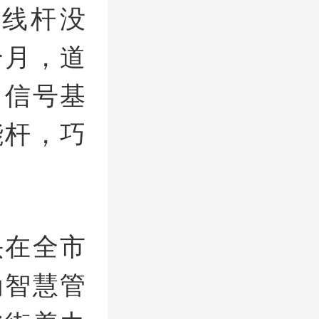
线杆没
个月，道
、信号基
能杆，巧
头在全市
为智慧管