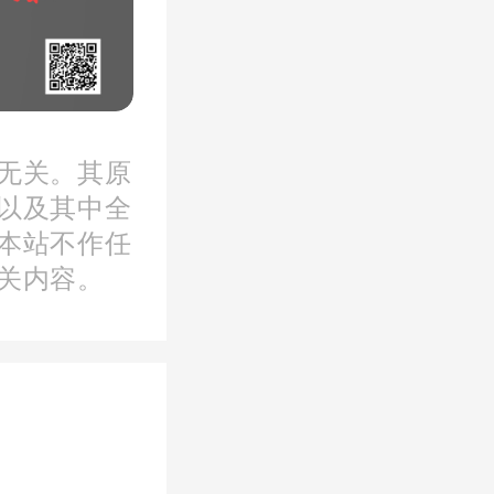
连接着北
点。曾几
无关。其原
设置带来
以及其中全
本站不作任
问题。
关内容。
，苏州市
部曾对这