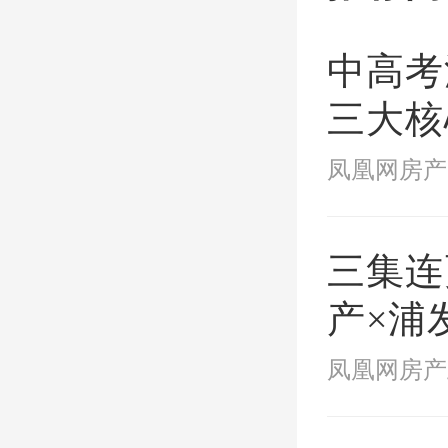
区域特
中高考
同，如
三大核
站式覆
苏州市
碧波介
三集连
产×浦
工程中
纪录片
做了更
凤凰网房产
城生长
了多