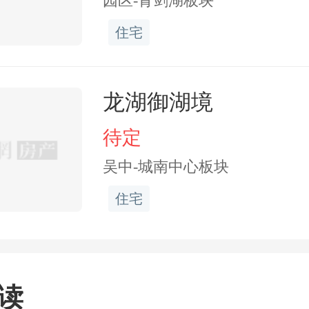
园区-青剑湖板块
保障也让周边居民感到舒
住宅
的西北街供电服务能力将由
VA增长至3150kVA，提高18
龙湖御湖境
随之优化增强。
待定
吴中-城南中心板块
融入老街整治
住宅
能升级民生工程
读