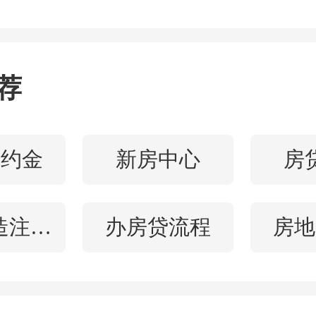
进行过系统摸排。发现这
电架空线立杆、照明、监
超过110根，归属多家弱电
荐
长达48.6公里。不仅遮蔽
，由于西北街两侧梧桐树
违约金
新房中心
房
线缆穿插其中，“树线矛盾
水电改造注意事项
办房贷流程
房地
架空线整治和入地工程建