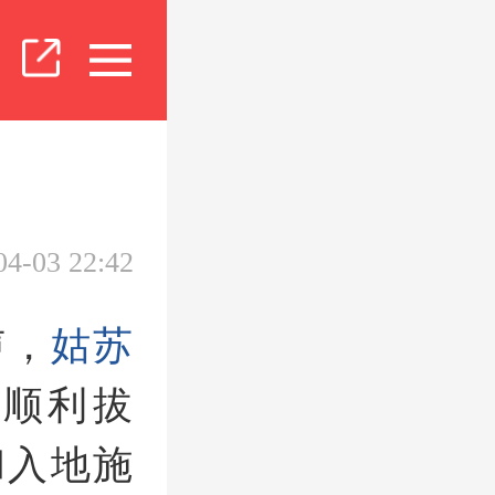
04-03 22:42
声，
姑苏
顺利拔
和入地施