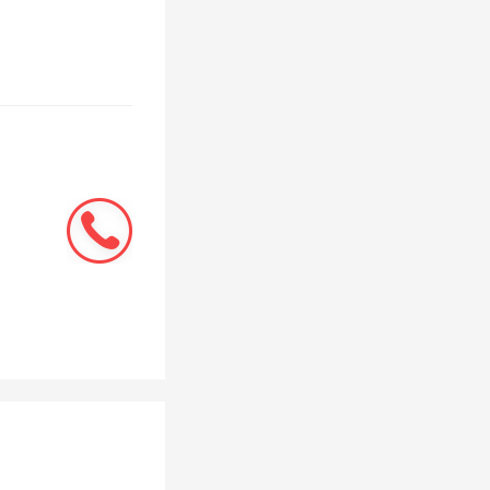
心：完成
原来的1
3%；通信