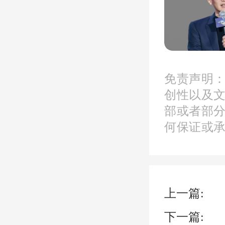
西北街
寺塔与
免责声明
何时，
创性以及
部或者部
的空间
何保证或
在对西
上一篇:
架空线
下一篇: