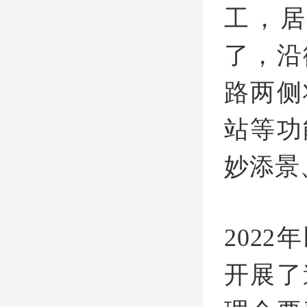
工，
了，沿
路两侧
站等功
妙添景
202
开展了