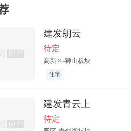
荐
部署，2022年，苏州市城
动了西北街架空线入地工
建发朗云
供电高低压通道、配电设
待定
、雨水管道等管线工程以
高新区-狮山板块
铺，道路全面开放，老街旧
住宅
建发青云上
待定
视觉美感的同时，通信及