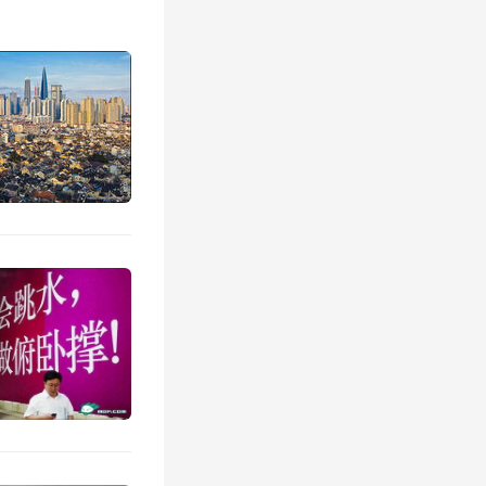
工条件不
所所长艾
治和入地
量，而是
过程采用
多杆合