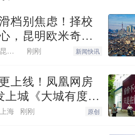
色差别大，道路环境和施
滑档别焦虑！择校
何改造也有各自创新。
心，昆明欧米奇一
盖
凤凰网房产昆明站
刚刚
新闻快讯
地下管线和道路停车管理
绍，在西北街的架空线整
更上线！凤凰网房
发上城《大城有度》
，不再是单纯减少杆箱数
 见证一座百万方大
加巧妙的设计，整个建设
上海
刚刚
原创
项新理念、新技术，实现“