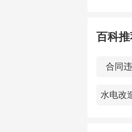
条道路
有强弱
杆件等
百科推
种线缆
响市容
合同
中各类
隐患。
按照市