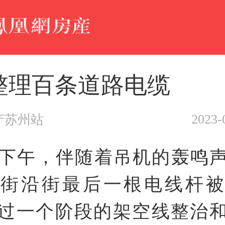
整理百条道路电缆
2023-
产苏州站
日下午，伴随着吊机的轰鸣
北街沿街最后一根电线杆被
过一个阶段的架空线整治