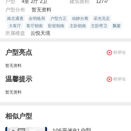
户型
4室 2厅 2卫
建筑面积
127㎡
户型分布
暂无资料
南北通透
全明格局
户型方正
动静分离
采光充足
大客厅
客厅朝南
卧室朝南
主卧朝南
主卧带卫
飘窗
所属楼盘
云悦天境
户型亮点
听评论
暂无资料
温馨提示
听评论
暂无资料
相似户型
105平米B1户型