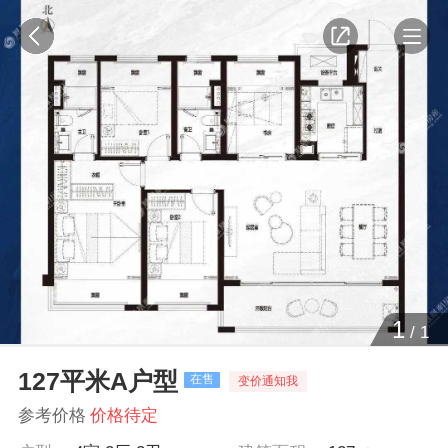
1
/
1
127平米A户型
在售
变价通知我
参考价格
价格待定