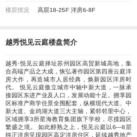
楼层情况
高层18-25F 洋房6-8F
越秀悦见云庭楼盘简介
越秀·悦见云庭择址苏州园区高贸新城高地，集
合高端产品之大成，恢弘著作园区第四座云庭洋
房大作，再造城市人居经典，焕新园区洋房时
代。 悦见云庭傲立城市中轴中新大道，一脉承
接园区东进产业及人口，发展动能十足。拥享园
区标准产商学住景全围配套，纵横现代大道、中
新大道、金鸡湖大道三大主轴，紧邻邻里中心，
区域拥享3所星海教育集团旗下学校，尽揽园区
繁盛之境。 如此醇熟之上，悦见云庭以6—8层
纯正洋房呈现园区高定洋房住区，延续越秀地产