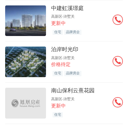
中建虹溪璟庭
高新区-浒墅关
更新中
住宅
品牌房企
泊岸时光印
高新区-浒墅关
价格待定
住宅
品牌房企
南山保利云熹花园
高新区-浒墅关
更新中
住宅