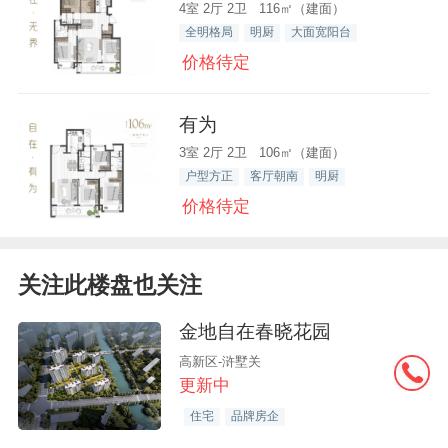
4室 2厅 2卫 116㎡（建面）
全明格局
明厨
大面宽阳台
价格待定
有为
3室 2厅 2卫 106㎡（建面）
户型方正
客厅朝南
明厨
价格待定
关注此楼盘也关注
金地自在春晓花园
高新区-浒墅关
更新中
住宅
品牌房企