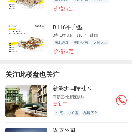
价格待定
B116平户型
3室 1厅 0卫 116㎡（建面）
南北通透
主卧朝南
明厨明卫
价格待定
关注此楼盘也关注
新澎湃国际社区
高新区-北新区板块
更新中
住宅
小户型
品牌房企
洛克公园